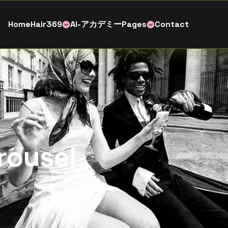
H
o
m
e
H
a
i
r
3
6
9
A
I
-
ア
カ
デ
ミ
ー
P
a
g
e
s
C
o
n
t
a
c
t
rousel