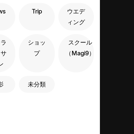
ws
Trip
ウエデ
ィング
ンラ
ショッ
スクール
ンサ
プ
（Magi9）
ン
影
未分類