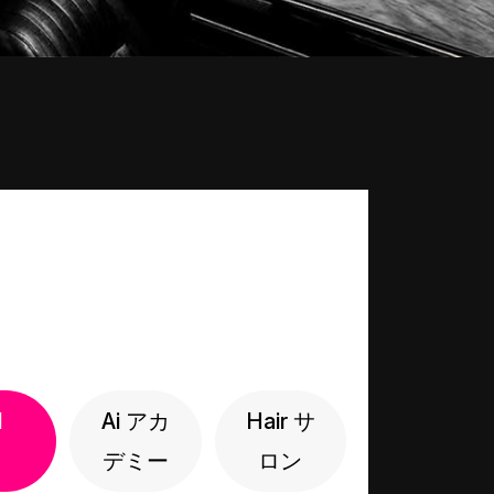
l
Ai アカ
Hair サ
デミー
ロン