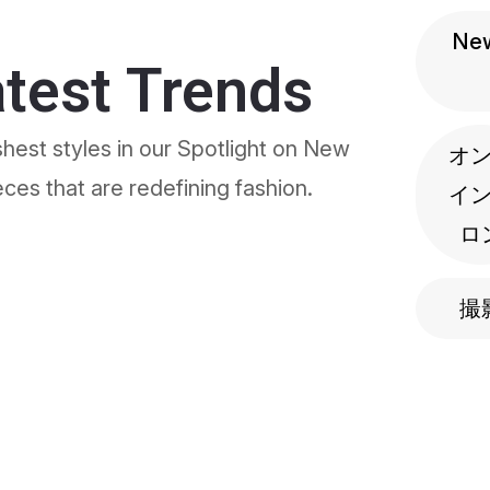
Ne
atest Trends
shest styles in our Spotlight on New
オ
ces that are redefining fashion.
イ
ロ
撮