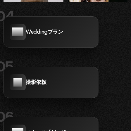
04
Weddingプラン
05
撮影依頼
06