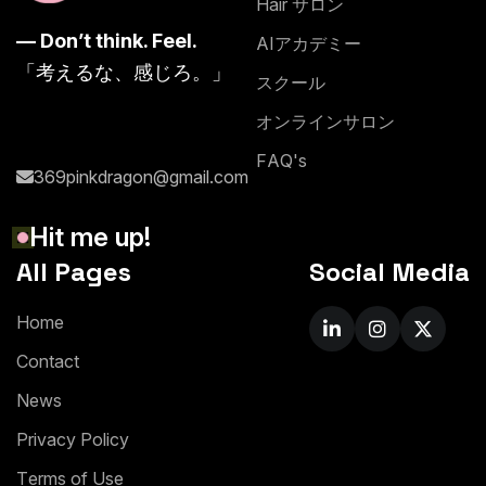
H
a
i
r
サ
ロ
ン
— Don’t think. Feel.
A
I
ア
カ
デ
ミ
ー
「考えるな、感じろ。」
ス
ク
ー
ル
オ
ン
ラ
イ
ン
サ
ロ
ン
F
A
Q
'
s
369pinkdragon@gmail.com
H
i
t
m
e
u
p
!
All Pages
Social Media
H
o
m
e
C
o
n
t
a
c
t
N
e
w
s
P
r
i
v
a
c
y
P
o
l
i
c
y
T
e
r
m
s
o
f
U
s
e