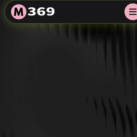
369
{ 楽しく遊ぶ、ひみつ基地 }
"Let's hang out!"