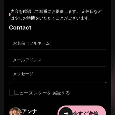
動。考える前に感じる派！「壊してつく
る。」創造的破壊がモットー。常にアップ
内容を確認して順番にお返事します。 定休日など
は少しお時間をいただくことがございます。
デート、好奇心フル充電。今日も全力で、
楽しく遊ぶように。
Contact
ニュースレターを購読する
アンナ